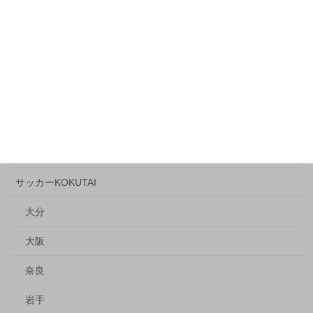
2026年7月21日
「Nike Toma」ストリートサッカーの熱量
2026年7月7日
カテゴリー
エンタメ
Music
サッカーKOKUTAI
大分
大阪
奈良
岩手